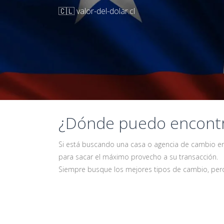
🇨🇱 valor-del-dolar.cl
¿Dónde puedo encontra
Si está buscando una casa o agencia de cambio en 
para sacar el máximo provecho a su transacción.
Siempre busque los mejores tipos de cambio, pero