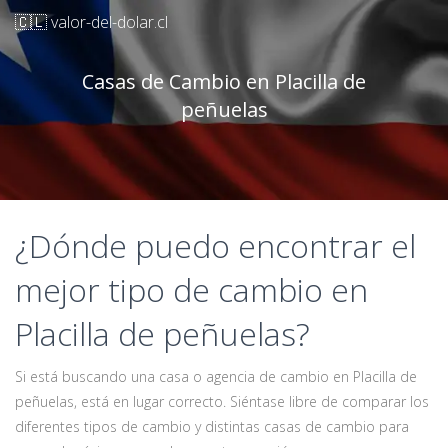
🇨🇱 valor-del-dolar.cl
Casas de Cambio en Placilla de
peñuelas
¿Dónde puedo encontrar el
mejor tipo de cambio en
Placilla de peñuelas?
Si está buscando una casa o agencia de cambio en Placilla de
peñuelas, está en lugar correcto. Siéntase libre de comparar los
diferentes tipos de cambio y distintas casas de cambio para