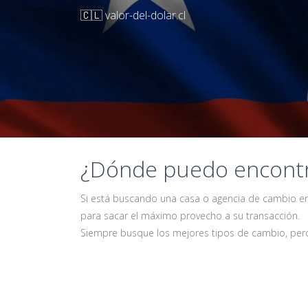
🇨🇱 valor-del-dolar.cl
¿Dónde puedo encontra
Si está buscando una casa o agencia de cambio en A
para sacar el máximo provecho a su transacción.
Siempre busque los mejores tipos de cambio, pero