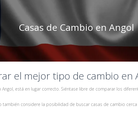
Casas de Cambio en Angol
r el mejor tipo de cambio en 
ngol, está en lugar correcto. Siéntase libre de comparar los difere
 también considere la posibilidad de buscar casas de cambio cerca 