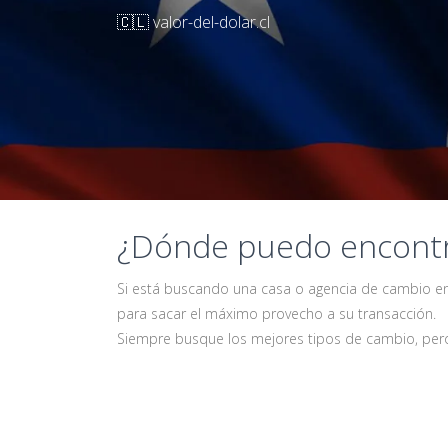
🇨🇱 valor-del-dolar.cl
¿Dónde puedo encontra
Si está buscando una casa o agencia de cambio en 
para sacar el máximo provecho a su transacción.
Siempre busque los mejores tipos de cambio, pero