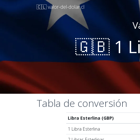
🇨🇱 valor-del-dolar.cl
V
🇬🇧 1 L
Tabla de conversión
Libra Esterlina (GBP)
1 Libra Esterlina
2 Libras Esterlinas