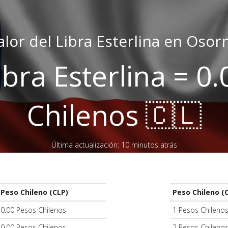
alor del Libra Esterlina en Osor
ibra Esterlina = 0
Chilenos 🇨🇱
Última actualización: 10 minutos atrás
Peso Chileno (CLP)
Peso Chileno (
0.00 Pesos Chilenos
1 Pesos Chileno
0.00 Pesos Chilenos
2 Pesos Chileno