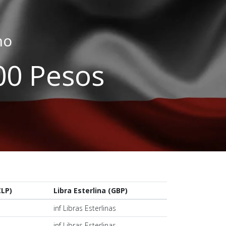
no
.00 Pesos
CLP)
Libra Esterlina (GBP)
s
inf Libras Esterlinas
s
inf Libras Esterlinas