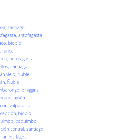
ñoa, santiago
tofagasta, antofagasta
uco, biobío
a, arica
lama, antofagasta
illos, santiago
lán viejo, Ñuble
lán, Ñuble
imbarongo, o'higgins
chrane, aysén
ncón, valparaíso
ncepción, biobío
Coquimbo, coquimbo
ación central, santiago
llar, los lagos