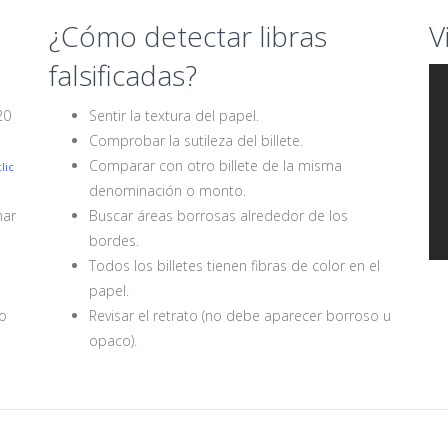
¿Cómo detectar libras
V
falsificadas?
20
Sentir la textura del papel.
Comprobar la sutileza del billete.
Comparar con otro billete de la misma
lic
denominación o monto.
nar
Buscar áreas borrosas alrededor de los
bordes.
Todos los billetes tienen fibras de color en el
papel.
io
Revisar el retrato (no debe aparecer borroso u
opaco).