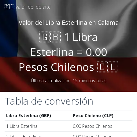
🇨🇱 valor-del-dolar.cl
Valor del Libra Esterlina en Calama
🇬🇧 1 Libra
Esterlina = 0.00
Pesos Chilenos 🇨🇱
Última actualización: 15 minutos atrás
Tabla de conversión
Libra Esterlina (GBP)
Peso Chileno (CLP)
1 Libra Esterlina
0.00 Pesos Chilenos
2 Libras Esterlinas
0.00 Pesos Chilenos