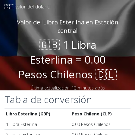
🇨🇱 valor-del-dolar.cl
Valor del Libra Esterlina en Estación
central
🇬🇧 1 Libra
Esterlina = 0.00
Pesos Chilenos 🇨🇱
Última actualización: 13 minutos atrás
Tabla de conversión
Libra Esterlina (GBP)
Peso Chileno (CLP)
1 Libra Esterlina
0.00 Pesos Chilenos
2 Libras Esterlinas
0.00 Pesos Chilenos