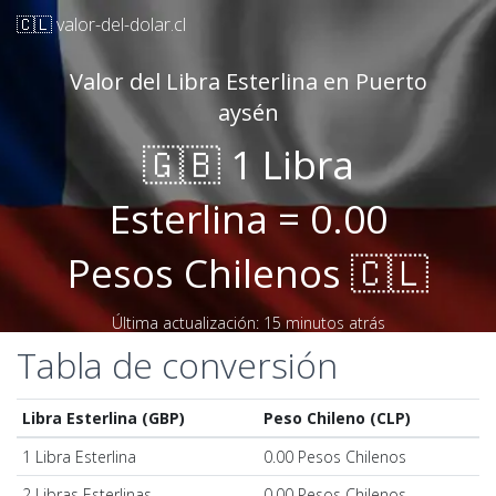
🇨🇱 valor-del-dolar.cl
Valor del Libra Esterlina en Puerto
aysén
🇬🇧 1 Libra
Esterlina = 0.00
Pesos Chilenos 🇨🇱
Última actualización: 15 minutos atrás
Tabla de conversión
Libra Esterlina (GBP)
Peso Chileno (CLP)
1 Libra Esterlina
0.00 Pesos Chilenos
2 Libras Esterlinas
0.00 Pesos Chilenos