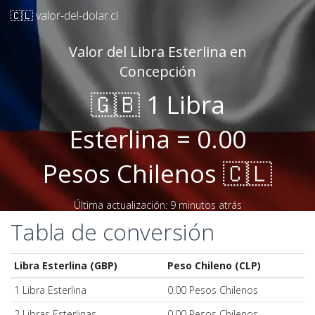
🇨🇱 valor-del-dolar.cl
Valor del Libra Esterlina en
Concepción
🇬🇧 1 Libra
Esterlina = 0.00
Pesos Chilenos 🇨🇱
Última actualización: 9 minutos atrás
Tabla de conversión
Libra Esterlina (GBP)
Peso Chileno (CLP)
1 Libra Esterlina
0.00 Pesos Chilenos
2 Libras Esterlinas
0.00 Pesos Chilenos