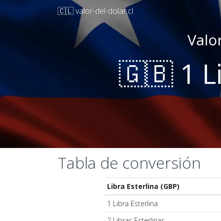
🇨🇱 valor-del-dolar.cl
Valo
🇬🇧 1 L
Tabla de conversión
Libra Esterlina (GBP)
1 Libra Esterlina
2 Libras Esterlinas