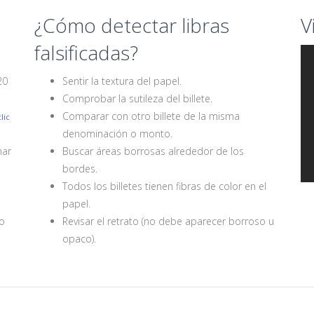
¿Cómo detectar libras
V
falsificadas?
20
Sentir la textura del papel.
Comprobar la sutileza del billete.
Comparar con otro billete de la misma
lic
denominación o monto.
nar
Buscar áreas borrosas alrededor de los
bordes.
Todos los billetes tienen fibras de color en el
papel.
io
Revisar el retrato (no debe aparecer borroso u
opaco).