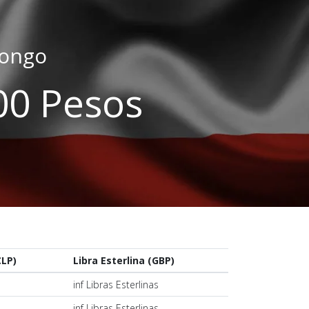
rongo
.00 Pesos
CLP)
Libra Esterlina (GBP)
s
inf Libras Esterlinas
s
inf Libras Esterlinas