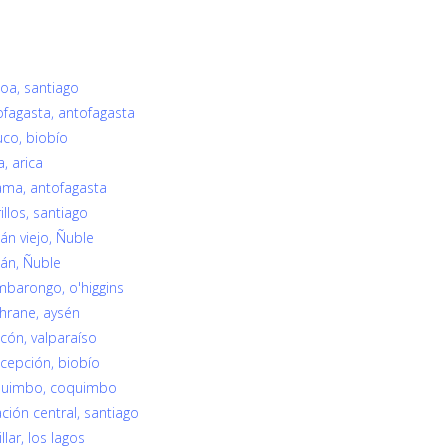
ñoa, santiago
tofagasta, antofagasta
uco, biobío
a, arica
lama, antofagasta
illos, santiago
lán viejo, Ñuble
lán, Ñuble
imbarongo, o'higgins
chrane, aysén
ncón, valparaíso
ncepción, biobío
Coquimbo, coquimbo
ación central, santiago
llar, los lagos