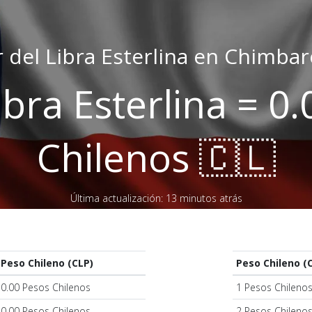
r del Libra Esterlina en Chimba
ibra Esterlina = 0
Chilenos 🇨🇱
Última actualización: 13 minutos atrás
Peso Chileno (CLP)
Peso Chileno (
0.00 Pesos Chilenos
1 Pesos Chileno
0.00 Pesos Chilenos
2 Pesos Chileno