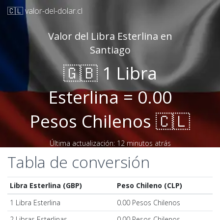
🇨🇱 valor-del-dolar.cl
Valor del Libra Esterlina en
Santiago
🇬🇧 1 Libra
Esterlina = 0.00
Pesos Chilenos 🇨🇱
Última actualización: 12 minutos atrás
Tabla de conversión
Libra Esterlina (GBP)
Peso Chileno (CLP)
1 Libra Esterlina
0.00 Pesos Chilenos
2 Libras Esterlinas
0.00 Pesos Chilenos