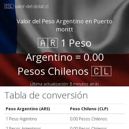
🇨🇱 valor-del-dolar.cl
Valor del Peso Argentino en Puerto
montt
🇦🇷 1 Peso
Argentino = 0.00
Pesos Chilenos 🇨🇱
Última actualización: 8 minutos atrás
Tabla de conversión
Peso Argentino (ARS)
Peso Chileno (CLP)
1 Peso Argentino
0.00 Pesos Chilenos
2 Pesos Argentinos
0.00 Pesos Chilenos