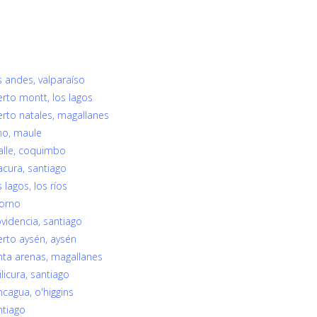
s andes, valparaíso
erto montt, los lagos
erto natales, magallanes
no, maule
alle, coquimbo
acura, santiago
lagos, los ríos
sorno
videncia, santiago
erto aysén, aysén
nta arenas, magallanes
licura, santiago
cagua, o'higgins
ntiago