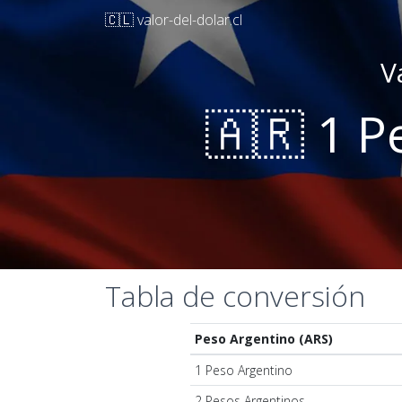
🇨🇱 valor-del-dolar.cl
V
🇦🇷 1 P
Tabla de conversión
Peso Argentino (ARS)
1 Peso Argentino
2 Pesos Argentinos