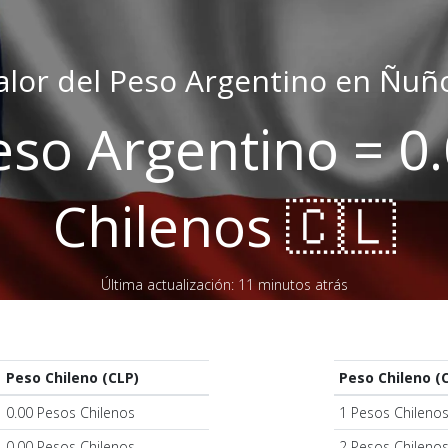
alor del Peso Argentino en Ñuñ
eso Argentino = 0
Chilenos 🇨🇱
Última actualización: 11 minutos atrás
Peso Chileno (CLP)
Peso Chileno (
0.00 Pesos Chilenos
1 Pesos Chileno
0.00 Pesos Chilenos
2 Pesos Chileno