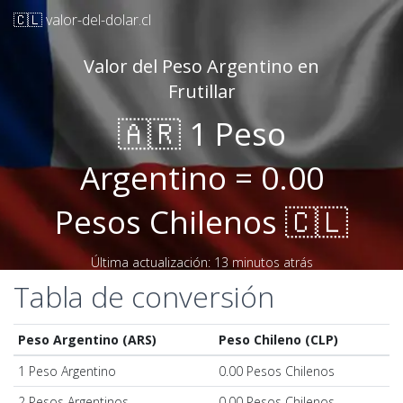
🇨🇱 valor-del-dolar.cl
Valor del Peso Argentino en
Frutillar
🇦🇷 1 Peso
Argentino = 0.00
Pesos Chilenos 🇨🇱
Última actualización: 13 minutos atrás
Tabla de conversión
Peso Argentino (ARS)
Peso Chileno (CLP)
1 Peso Argentino
0.00 Pesos Chilenos
2 Pesos Argentinos
0.00 Pesos Chilenos