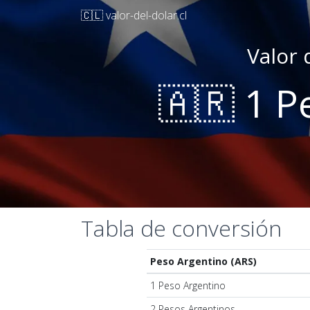
🇨🇱 valor-del-dolar.cl
Valor 
🇦🇷 1 P
Tabla de conversión
Peso Argentino (ARS)
1 Peso Argentino
2 Pesos Argentinos