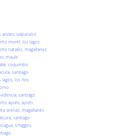
s andes, valparaíso
erto montt, los lagos
erto natales, magallanes
no, maule
alle, coquimbo
acura, santiago
lagos, los ríos
sorno
videncia, santiago
erto aysén, aysén
nta arenas, magallanes
licura, santiago
cagua, o'higgins
ntiago