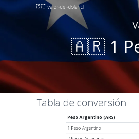
🇨🇱 valor-del-dolar.cl
V
🇦🇷 1 P
Tabla de conversión
Peso Argentino (ARS)
1 Peso Argentino
2 Pesos Argentinos