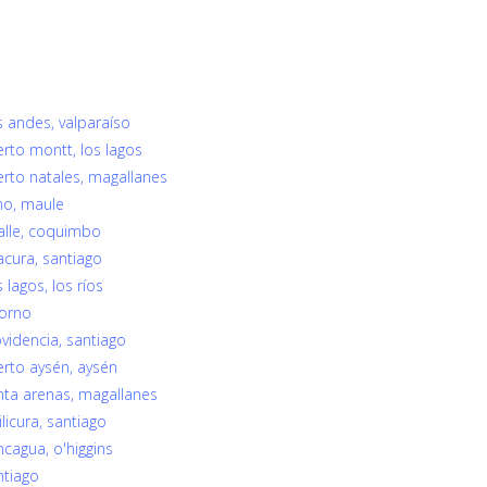
s andes, valparaíso
erto montt, los lagos
erto natales, magallanes
no, maule
alle, coquimbo
acura, santiago
lagos, los ríos
sorno
videncia, santiago
erto aysén, aysén
nta arenas, magallanes
licura, santiago
cagua, o'higgins
ntiago