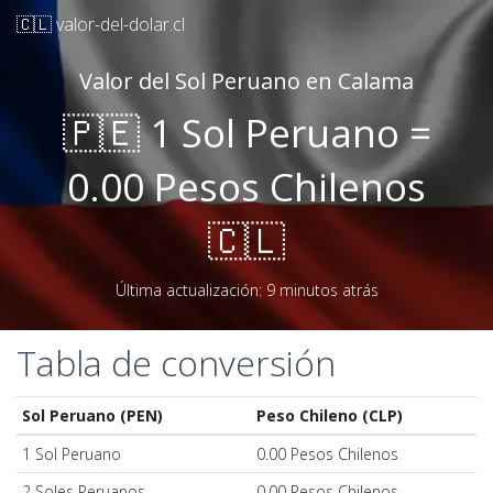
🇨🇱 valor-del-dolar.cl
Valor del Sol Peruano en Calama
🇵🇪 1 Sol Peruano =
0.00 Pesos Chilenos
🇨🇱
Última actualización: 9 minutos atrás
Tabla de conversión
Sol Peruano (PEN)
Peso Chileno (CLP)
1 Sol Peruano
0.00 Pesos Chilenos
2 Soles Peruanos
0.00 Pesos Chilenos