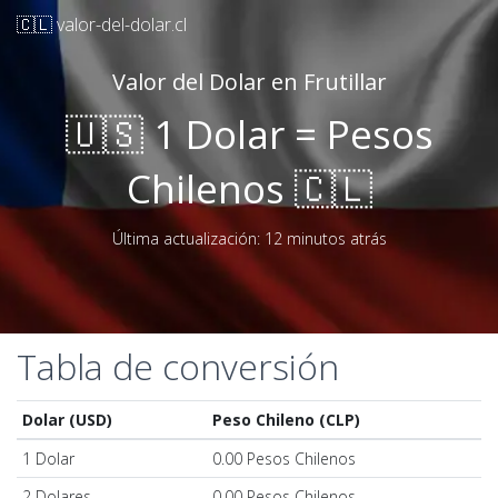
🇨🇱 valor-del-dolar.cl
Valor del Dolar en Frutillar
🇺🇸 1 Dolar = Pesos
Chilenos 🇨🇱
Última actualización: 12 minutos atrás
Tabla de conversión
Dolar (USD)
Peso Chileno (CLP)
1 Dolar
0.00 Pesos Chilenos
2 Dolares
0.00 Pesos Chilenos