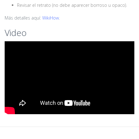
Revisar el retrato (no debe aparecer borroso u opaco).
Más detalles aquí:
WikiHow
.
Video